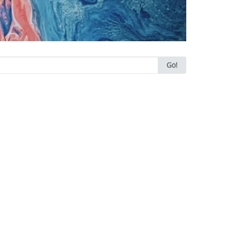
earch
Go!
or: